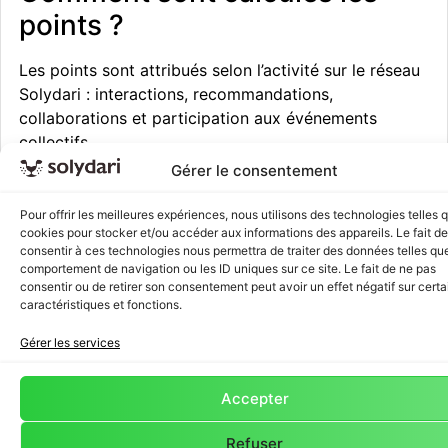
points ?
Les points sont attribués selon l’activité sur le réseau
Solydari : interactions, recommandations,
collaborations et participation aux événements
collectifs.
Gérer le consentement
Le classement est-il remis à
zéro chaque mois ?
Pour offrir les meilleures expériences, nous utilisons des technologies telles 
cookies pour stocker et/ou accéder aux informations des appareils. Le fait de
consentir à ces technologies nous permettra de traiter des données telles que
Oui ! Le 1er de chaque mois, tous les compteurs
comportement de navigation ou les ID uniques sur ce site. Le fait de ne pas
repartent à zéro pour offrir à chacun les mêmes
consentir ou de retirer son consentement peut avoir un effet négatif sur cert
caractéristiques et fonctions.
chances de visibilité.
Gérer les services
Comment entrer dans le top
20 ?
Accepter
En étant actif dans le réseau : participez, collaborez,
Refuser