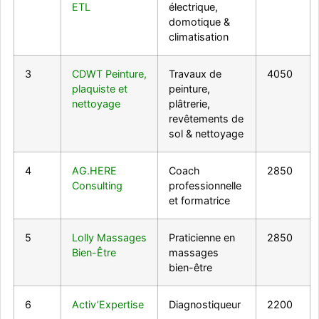
ETL
électrique,
domotique &
climatisation
3
CDWT Peinture,
Travaux de
4050
plaquiste et
peinture,
nettoyage
plâtrerie,
revêtements de
sol & nettoyage
4
AG.HERE
Coach
2850
Consulting
professionnelle
et formatrice
5
Lolly Massages
Praticienne en
2850
Bien-Être
massages
bien-être
6
Activ’Expertise
Diagnostiqueur
2200