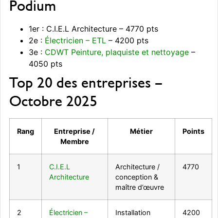
Podium
1er : C.I.E.L Architecture – 4770 pts
2e :
Électricien – ETL
– 4200 pts
3e :
CDWT Peinture, plaquiste et nettoyage
–
4050 pts
Top 20 des entreprises –
Octobre 2025
Rang
Entreprise /
Métier
Points
Membre
1
C.I.E.L
Architecture /
4770
Architecture
conception &
maître d’œuvre
2
Électricien –
Installation
4200