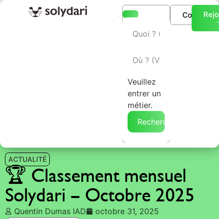
Rejo
Connexio
L’annuaire Solydari
Veuillez
entrer un
métier.
Rechercher →
ACTUALITÉ
🏆 Classement mensuel
Solydari – Octobre 2025
Quentin Dumas IAD
octobre 31, 2025