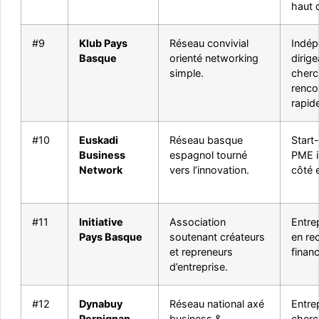
haut
#9
Klub Pays
Réseau convivial
Indép
Basque
orienté networking
dirig
simple.
cherc
renco
rapid
#10
Euskadi
Réseau basque
Start
Business
espagnol tourné
PME i
Network
vers l’innovation.
côté 
#11
Initiative
Association
Entre
Pays Basque
soutenant créateurs
en re
et repreneurs
finan
d’entreprise.
#12
Dynabuy
Réseau national axé
Entre
Perpignan
business &
cherc