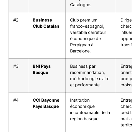
Catalogne.
#2
Business
Club premium
Dirig
Club Catalan
franco-espagnol,
cherc
véritable carrefour
influe
économique de
oppor
Perpignan à
transf
Barcelone.
#3
BNI Pays
Business par
Entre
Basque
recommandation,
orien
méthodologie claire
prosp
et performante.
crois
#4
CCI Bayonne
Institution
Entre
Pays Basque
économique
cherc
incontournable de la
crédib
région basque.
maill
territo