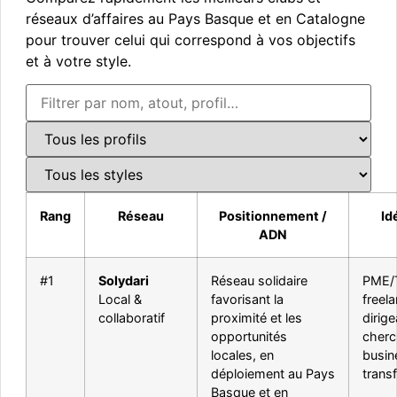
réseaux d’affaires au Pays Basque et en Catalogne
pour trouver celui qui correspond à vos objectifs
et à votre style.
Rang
Réseau
Positionnement /
Id
ADN
#1
Solydari
Réseau solidaire
PME/
Local &
favorisant la
freel
collaboratif
proximité et les
dirig
opportunités
cherc
locales, en
busin
déploiement au Pays
transf
Basque et en