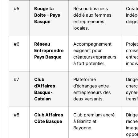
#5
Bouge ta
Réseau business
Créat
Boîte – Pays
dédié aux femmes
indép
Basque
entrepreneures
dirige
locales.
#6
Réseau
Accompagnement
Proje
Entreprendre
exigeant pour
crois
Pays Basque
créateurs/repreneurs
entre
à fort potentiel.
innov
#7
Club
Plateforme
Dirig
d’Affaires
d’échanges entre
cherc
Basque-
entrepreneurs des
syner
Catalan
deux versants.
transf
#8
Club Affaires
Club premium ancré
Dirig
Côte Basque
à Biarritz et
reche
Bayonne.
image
oppor