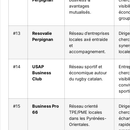
avantages
visibil
mutualisés.
écon
group
#13
Resovalie
Réseau d’entreprises
Dirig
Perpignan
locales axé entraide
cherc
et
syner
accompagnement.
locale
#14
USAP
Réseau sportif et
Entre
Business
économique autour
cherc
Club
du rugby catalan.
visibil
conviv
sport
#15
Business Pro
Réseau orienté
Dirig
66
TPE/PME locales
cherc
dans les Pyrénées-
écha
Orientales.
rapid