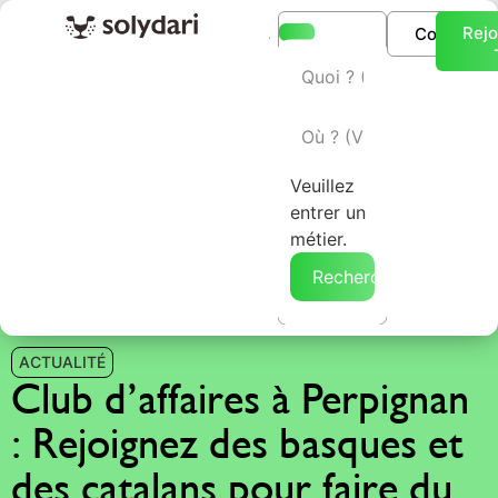
Rejo
Connexio
L’annuaire Solydari
Veuillez
entrer un
métier.
Rechercher →
ACTUALITÉ
Club d’affaires à Perpignan
: Rejoignez des basques et
des catalans pour faire du