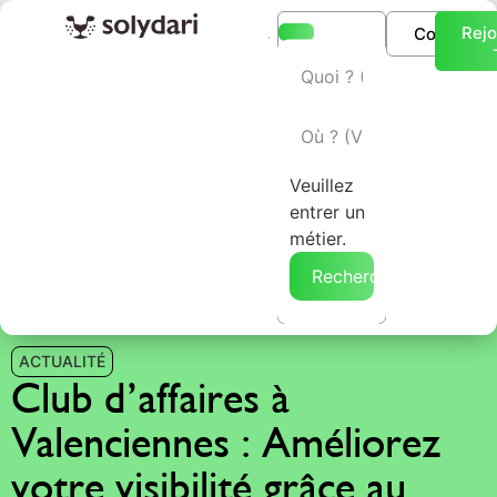
Rejo
Connexio
L’annuaire Solydari
Veuillez
entrer un
métier.
Rechercher →
ACTUALITÉ
Club d’affaires à
Valenciennes : Améliorez
votre visibilité grâce au