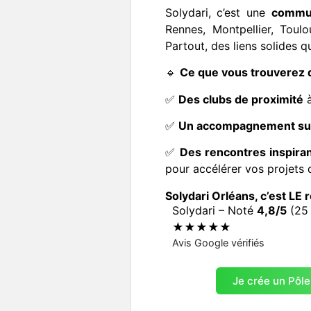
Solydari, c’est une
commun
Rennes, Montpellier, Toul
Partout, des liens solides q
🔹
Ce que vous trouverez d
✅
Des clubs de proximité
à
✅
Un accompagnement su
✅
Des rencontres inspira
pour accélérer vos projets
Solydari Orléans, c’est LE 
Solydari – Noté
4,8/5
(25 
★★★★★
Avis Google vérifiés
Voir les avis
Je crée un Pôle