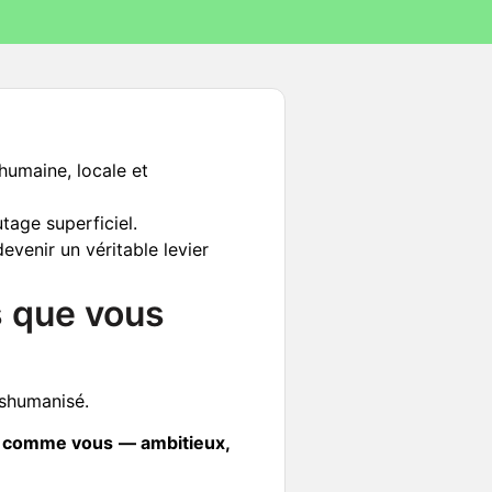
humaine, locale et
utage superficiel.
evenir un véritable levier
s que vous
éshumanisé.
urs comme vous — ambitieux,