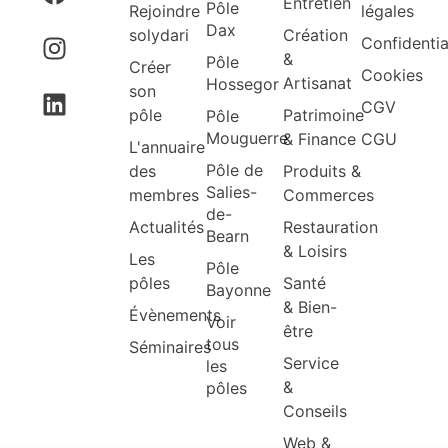
Entretien
Pôle
Rejoindre
légales
Dax
solydari
Création
Confidentia
&
Pôle
Créer
Cookies
Artisanat
Hossegor
son
CGV
pôle
Patrimoine
Pôle
Mouguerre
& Finance
CGU
L'annuaire
Pôle de
des
Produits &
Salies-
membres
Commerces
de-
Actualités
Restauration
Bearn
& Loisirs
Les
Pôle
pôles
Santé
Bayonne
& Bien-
Évènements
Voir
être
tous
Séminaires
Service
les
&
pôles
Conseils
Web &