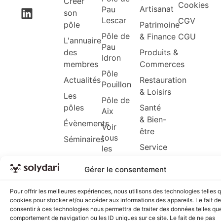
Créer
Cookies
Artisanat
Pau
son
Lescar
CGV
pôle
Patrimoine
Pôle de
& Finance
CGU
L'annuaire
Pau
des
Produits &
Idron
membres
Commerces
Pôle
Actualités
Restauration
Pouillon
& Loisirs
Les
Pôle de
pôles
Santé
Aix
& Bien-
Évènements
Voir
être
tous
Séminaires
Service
les
&
pôles
Gérer le consentement
Conseils
Web &
Pour offrir les meilleures expériences, nous utilisons des technologies telles 
Informatique
cookies pour stocker et/ou accéder aux informations des appareils. Le fait de
consentir à ces technologies nous permettra de traiter des données telles que
comportement de navigation ou les ID uniques sur ce site. Le fait de ne pas