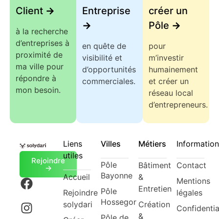
Client
->
Entreprise
créer un
->
Pôle
->
à la recherche
d’entreprises à
en quête de
pour
proximité de
visibilité et
m’investir
ma ville pour
d’opportunités
humainement
répondre à
commerciales.
et créer un
mon besoin.
réseau local
d’entrepreneurs.
Liens
Villes
Métiers
Information
utiles
Rejoindre
Pôle
Bâtiment
Contact
->
Bayonne
Accueil
&
Mentions
Entretien
Pôle
Rejoindre
légales
Hossegor
solydari
Création
Confidentia
&
Pôle de