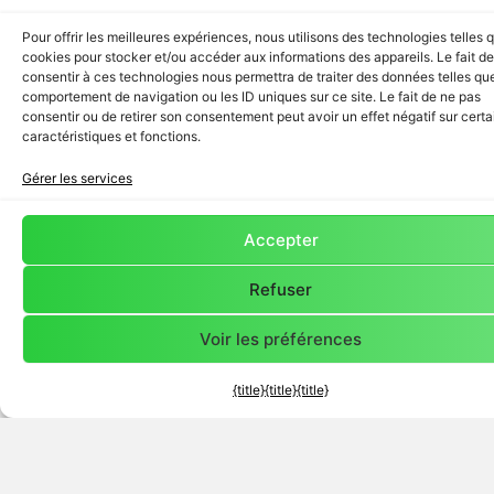
Pour offrir les meilleures expériences, nous utilisons des technologies telles 
cookies pour stocker et/ou accéder aux informations des appareils. Le fait de
consentir à ces technologies nous permettra de traiter des données telles que
comportement de navigation ou les ID uniques sur ce site. Le fait de ne pas
consentir ou de retirer son consentement peut avoir un effet négatif sur cert
caractéristiques et fonctions.
Gérer les services
Accepter
Refuser
Je suis un
Je suis une
Je souhaite
Voir les préférences
Client
->
Entreprise
créer un
->
Pôle
->
{title}
{title}
{title}
à la recherche
d’entreprises à
en quête de
pour
proximité de
visibilité et
m’investir
ma ville pour
d’opportunités
humainement