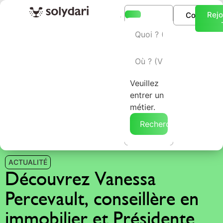
Rejo
Connexio
L’annuaire Solydari
Veuillez
entrer un
métier.
Rechercher →
ACTUALITÉ
Découvrez Vanessa
Percevault, conseillère en
immobilier et Présidente