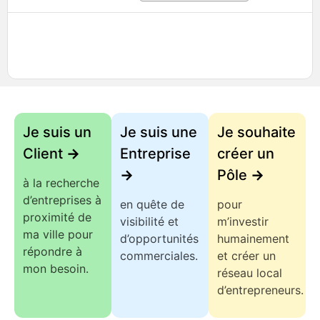
Je suis un
Je suis une
Je souhaite
Client
->
Entreprise
créer un
->
Pôle
->
à la recherche
d’entreprises à
en quête de
pour
proximité de
visibilité et
m’investir
ma ville pour
d’opportunités
humainement
répondre à
commerciales.
et créer un
mon besoin.
réseau local
d’entrepreneurs.