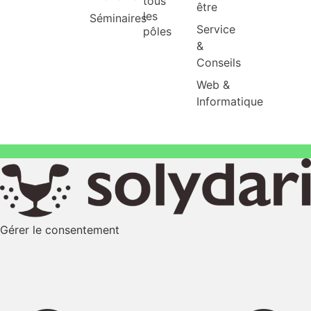
tous
être
les
Séminaires
Service
pôles
&
Conseils
Web &
Informatique
Gérer le consentement