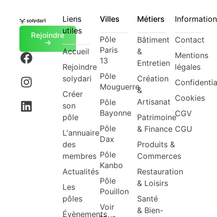
Liens
Villes
Métiers
Information
utiles
Rejoindre
Pôle
Bâtiment
Contact
->
Paris
Accueil
&
Mentions
13
Entretien
Rejoindre
légales
Pôle
solydari
Création
Confidentia
Mouguerre
&
Créer
Cookies
Artisanat
Pôle
son
Bayonne
CGV
pôle
Patrimoine
Pôle
& Finance
CGU
L'annuaire
Dax
des
Produits &
Pôle
membres
Commerces
Kanbo
Actualités
Restauration
Pôle
& Loisirs
Les
Pouillon
pôles
Santé
Voir
& Bien-
Évènements