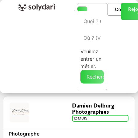
Rejo
Connexio
L’annuaire Solydari
Veuillez
entrer un
métier.
Rechercher →
Damien Delburg
Photographies
12 MOIS
Photographe