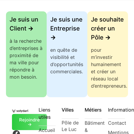
Je suis un
Je suis une
Je souhaite
Client
->
Entreprise
créer un
->
Pôle
->
à la recherche
d’entreprises à
en quête de
pour
proximité de
visibilité et
m’investir
ma ville pour
d’opportunités
humainement
répondre à
commerciales.
et créer un
mon besoin.
réseau local
d’entrepreneurs.
Liens
Villes
Métiers
Information
utiles
Rejoindre
Pôle de
Bâtiment
Contact
->
Le Luc
Accueil
&
Mentions