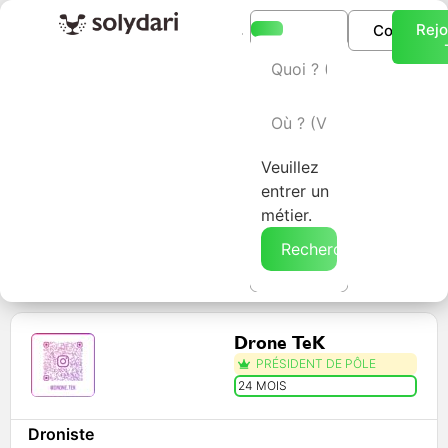
Rejo
Connexio
L’annuaire Solydari
Veuillez
entrer un
métier.
Rechercher →
Drone TeK
PRÉSIDENT DE PÔLE
24 MOIS
Droniste