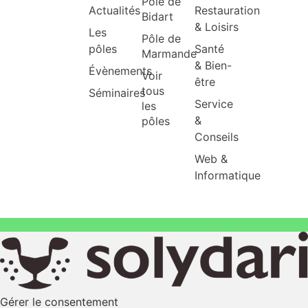
Pôle de
Actualités
Restauration
Bidart
& Loisirs
Les
Pôle de
pôles
Santé
Marmande
& Bien-
Évènements
Voir
être
tous
Séminaires
Service
les
&
pôles
Conseils
Web &
Informatique
Gérer le consentement