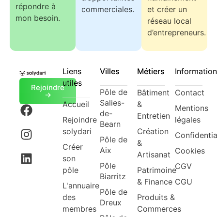
répondre à
commerciales.
et créer un
mon besoin.
réseau local
d’entrepreneurs.
Liens
Villes
Métiers
Information
utiles
Rejoindre
Pôle de
Bâtiment
Contact
->
Salies-
Accueil
&
Mentions
de-
Entretien
Rejoindre
légales
Bearn
solydari
Création
Confidentia
Pôle de
&
Créer
Aix
Cookies
Artisanat
son
Pôle
CGV
pôle
Patrimoine
Biarritz
& Finance
CGU
L'annuaire
Pôle de
des
Produits &
Dreux
membres
Commerces