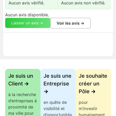
Aucun avis vérifié.
Aucun avis non vérifié.
Aucun avis disponible.
Laisser un avis ->
Voir les avis ->
Je suis un
Je suis une
Je souhaite
Client
->
Entreprise
créer un
->
Pôle
->
à la recherche
d’entreprises à
en quête de
pour
proximité de
visibilité et
m’investir
ma ville pour
d’opportunités
humainement