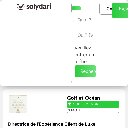
Rejo
Connexio
L’annuaire Solydari
Veuillez
entrer un
métier.
Rechercher →
Golf et Océan
SUPER MEMBRE
3 MOIS
Directrice de l’Expérience Client de Luxe