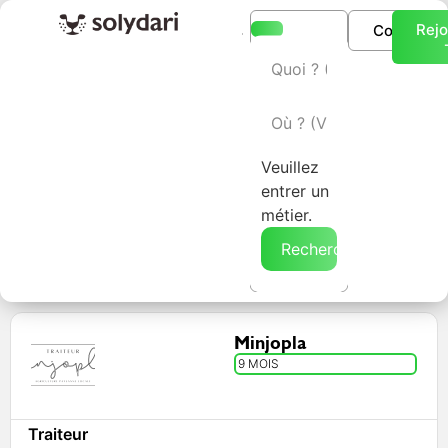
Rejo
Connexio
L’annuaire Solydari
Veuillez
entrer un
métier.
Rechercher →
Minjopla
9 MOIS
Traiteur