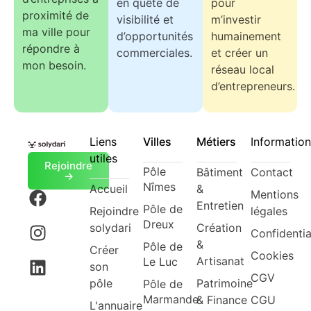
en quête de
pour
proximité de
visibilité et
m’investir
ma ville pour
d’opportunités
humainement
répondre à
commerciales.
et créer un
mon besoin.
réseau local
d’entrepreneurs.
Liens
Villes
Métiers
Information
utiles
Rejoindre
Pôle
Bâtiment
Contact
->
Nîmes
Accueil
&
Mentions
Entretien
Pôle de
Rejoindre
légales
Dreux
solydari
Création
Confidentia
&
Pôle de
Créer
Cookies
Artisanat
Le Luc
son
CGV
pôle
Patrimoine
Pôle de
Marmande
& Finance
CGU
L'annuaire