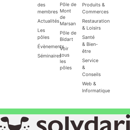
Pôle de
des
Produits &
Mont
membres
Commerces
de
Actualités
Restauration
Marsan
& Loisirs
Les
Pôle de
pôles
Santé
Bidart
& Bien-
Évènements
Voir
être
tous
Séminaires
Service
les
&
pôles
Conseils
Web &
Informatique