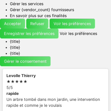
Gérer les options
Gérer les services
Gérer {vendor_count} fournisseurs
En savoir plus sur ces finalités
Accepter
Refuser
Voir les préférences
Enregistrer les préférences
Voir les préférences
{title}
{title}
{title}
Gérer le consentement
Levolle Thierry
★
★
★
★
★
5/5
rapide
Un arbre tombé dans mon jardin, une intervention