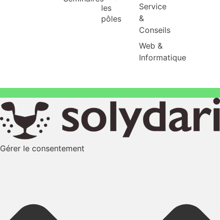
Évènements
Voir
être
tous
Séminaires
Service
les
&
pôles
Conseils
Web &
Informatique
Gérer le consentement