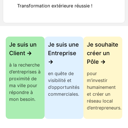
Terrassement Du Gave
Transformation extérieure réussie !
Je suis un
Je suis une
Je souhaite
Client
->
Entreprise
créer un
->
Pôle
->
à la recherche
d’entreprises à
en quête de
pour
proximité de
visibilité et
m’investir
ma ville pour
d’opportunités
humainement
répondre à
commerciales.
et créer un
mon besoin.
réseau local
d’entrepreneurs.