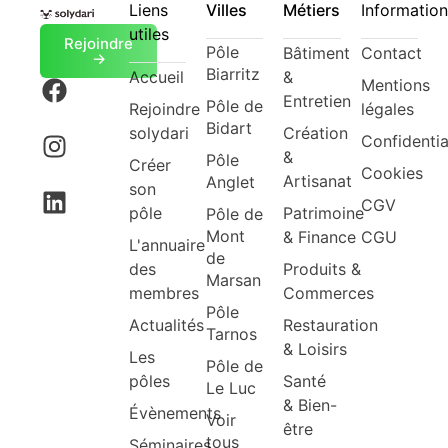
Liens
Villes
Métiers
Information
utiles
Rejoindre
Pôle
Bâtiment
Contact
->
Biarritz
Accueil
&
Mentions
Entretien
Pôle de
Rejoindre
légales
Bidart
solydari
Création
Confidentia
&
Pôle
Créer
Cookies
Artisanat
Anglet
son
CGV
pôle
Patrimoine
Pôle de
Mont
& Finance
CGU
L'annuaire
de
des
Produits &
Marsan
membres
Commerces
Pôle
Actualités
Restauration
Tarnos
& Loisirs
Les
Pôle de
pôles
Santé
Le Luc
& Bien-