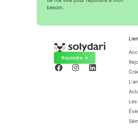
besoin.
Lien
Acc
Rejoindre ->
Rej
Cré
L'a
Actu
Les
Évè
Sém