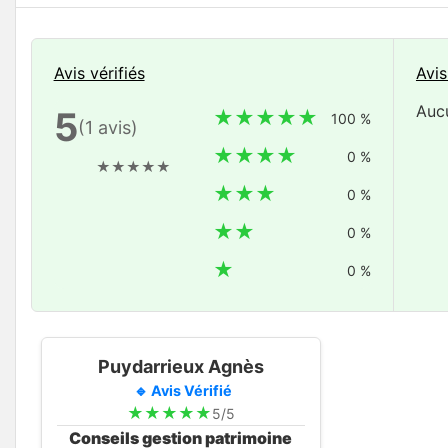
Avis vérifiés
Avis
Aucu
5
★★★★★
100 %
(1 avis)
★★★★
0 %
★
★
★
★
★
★★★
0 %
★★
0 %
★
0 %
Puydarrieux Agnès
🔹 Avis Vérifié
★
★
★
★
★
5/5
Conseils gestion patrimoine