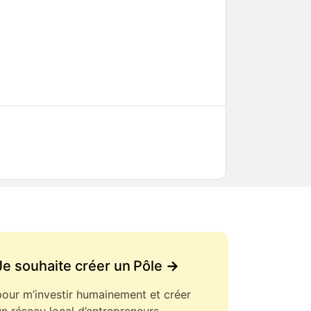
Je souhaite créer un Pôle
->
pour m’investir humainement et créer
un réseau local d’entrepreneurs.