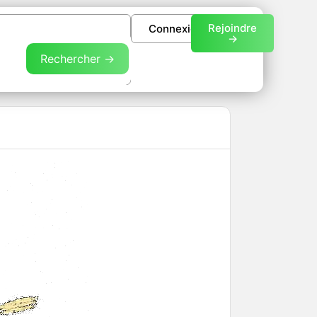
Rejoindre
Connexion
->
Rechercher →