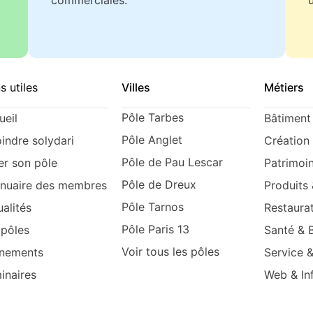
s utiles
Villes
Métiers
Pôle Tarbes
ueil
Bâtiment 
Pôle Anglet
oindre solydari
Création 
Pôle de Pau Lescar
er son pôle
Patrimoi
Pôle de Dreux
nnuaire des membres
Produits
Pôle Tarnos
alités
Restaurat
Pôle Paris 13
 pôles
Santé & 
Voir tous les pôles
nements
Service 
inaires
Web & In