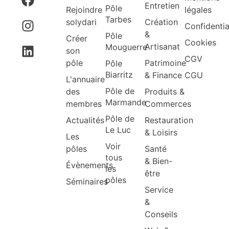
Entretien
Pôle
Rejoindre
légales
Tarbes
solydari
Création
Confidentia
&
Pôle
Créer
Cookies
Artisanat
Mouguerre
son
CGV
pôle
Patrimoine
Pôle
Biarritz
& Finance
CGU
L'annuaire
Pôle de
des
Produits &
Marmande
membres
Commerces
Pôle de
Actualités
Restauration
Le Luc
& Loisirs
Les
Voir
pôles
Santé
tous
& Bien-
Évènements
les
être
pôles
Séminaires
Service
&
Conseils