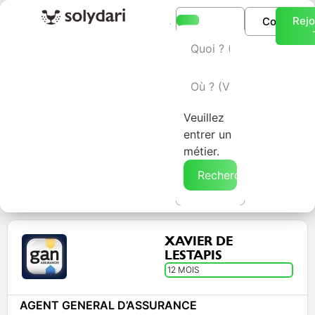
Rejo
Connexio
L’annuaire Solydari
Veuillez
entrer un
métier.
Rechercher →
XAVIER DE
LESTAPIS
12 MOIS
AGENT GENERAL D’ASSURANCE