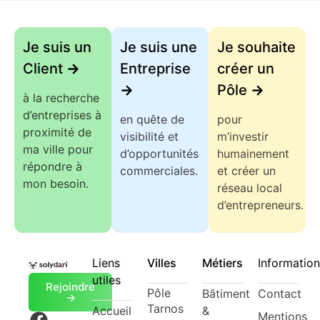
Je suis un
Je suis une
Je souhaite
Client
->
Entreprise
créer un
->
Pôle
->
à la recherche
d’entreprises à
en quête de
pour
proximité de
visibilité et
m’investir
ma ville pour
d’opportunités
humainement
répondre à
commerciales.
et créer un
mon besoin.
réseau local
d’entrepreneurs.
Liens
Villes
Métiers
Information
utiles
Rejoindre
Pôle
Bâtiment
Contact
->
Tarnos
Accueil
&
Mentions