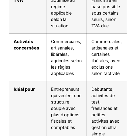
TVA
Soumise au
Franchise en
régime
base possible
applicable
sous certains
selon la
seuils, sinon
situation
TVA due
Activités
Commerciales,
Commerciales,
concernées
artisanales,
artisanales et
libérales,
certaines
agricoles selon
libérales, avec
les règles
exclusions
applicables
selon l’activité
Idéal pour
Entrepreneurs
Débutants,
qui veulent une
activités de
structure
test,
souple avec
freelances et
plus d’options
petites
fiscales et
activités avec
comptables
gestion ultra
simple