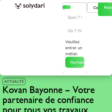
Rejo
Connexio
L’annuaire Solydari
Veuillez
entrer un
métier.
Rechercher →
ACTUALITÉ
Kovan Bayonne – Votre
partenaire de confiance
pour tous vos travaux