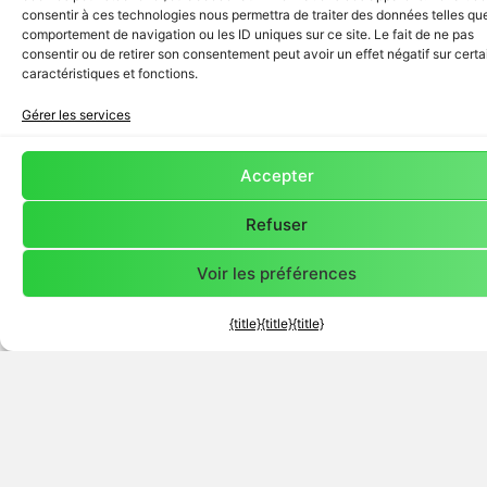
consentir à ces technologies nous permettra de traiter des données telles que
comportement de navigation ou les ID uniques sur ce site. Le fait de ne pas
consentir ou de retirer son consentement peut avoir un effet négatif sur cert
caractéristiques et fonctions.
Gérer les services
Accepter
Refuser
Voir les préférences
Je suis un
Je suis une
Je souhaite
Client
->
Entreprise
créer un
{title}
{title}
{title}
->
Pôle
->
à la recherche
d’entreprises à
en quête de
pour
proximité de
visibilité et
m’investir
ma ville pour
d’opportunités
humainement
répondre à
commerciales.
et créer un
mon besoin.