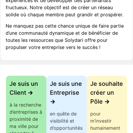
expériences et de développer des partenariats
fructueux. Notre objectif est de créer un réseau
solide où chaque membre peut grandir et prospérer.
Ne manquez pas cette chance unique de faire partie
d’une communauté dynamique et de bénéficier de
toutes les ressources que Solydari offre pour
propulser votre entreprise vers le succès !
Je suis un
Je suis une
Je souhaite
Client
->
Entreprise
créer un
->
Pôle
->
à la recherche
d’entreprises à
en quête de
pour
proximité de
visibilité et
m’investir
ma ville pour
d’opportunités
humainement