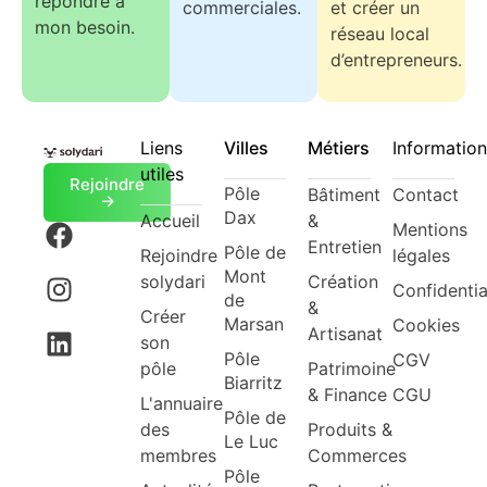
répondre à
commerciales.
et créer un
mon besoin.
réseau local
d’entrepreneurs.
Liens
Villes
Métiers
Information
utiles
Rejoindre
Pôle
Bâtiment
Contact
->
Dax
Accueil
&
Mentions
Entretien
Pôle de
Rejoindre
légales
Mont
solydari
Création
Confidentia
de
&
Créer
Marsan
Cookies
Artisanat
son
Pôle
CGV
pôle
Patrimoine
Biarritz
& Finance
CGU
L'annuaire
Pôle de
des
Produits &
Le Luc
membres
Commerces
Pôle