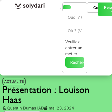
Rejo
Connexio
L’annuaire Solydari
Veuillez
entrer un
métier.
Rechercher →
ACTUALITÉ
Présentation : Louison
Haas
Quentin Dumas IAD
mai 23, 2024