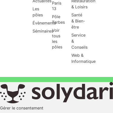
Actualités
Restauration
Paris
& Loisirs
13
Les
pôles
Santé
Pôle
& Bien-
Tarbes
Évènements
être
Voir
Séminaires
Service
tous
&
les
pôles
Conseils
Web &
Informatique
Gérer le consentement