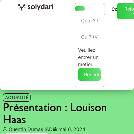
Rejo
Connexio
L’annuaire Solydari
Veuillez
entrer un
métier.
Rechercher →
ACTUALITÉ
Présentation : Louison
Haas
Quentin Dumas IAD
mai 6, 2024