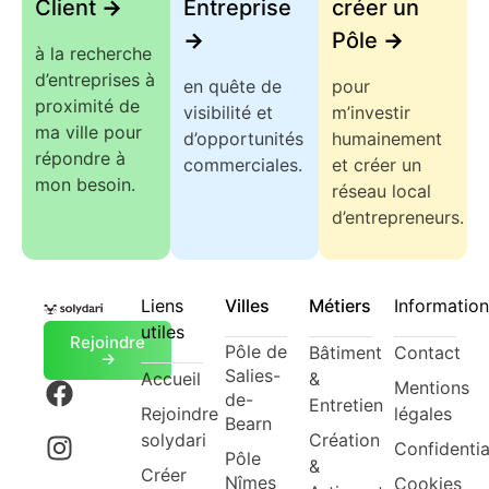
Client
->
Entreprise
créer un
->
Pôle
->
à la recherche
d’entreprises à
en quête de
pour
proximité de
visibilité et
m’investir
ma ville pour
d’opportunités
humainement
répondre à
commerciales.
et créer un
mon besoin.
réseau local
d’entrepreneurs.
Liens
Villes
Métiers
Information
utiles
Rejoindre
Pôle de
Bâtiment
Contact
->
Salies-
Accueil
&
Mentions
de-
Entretien
Rejoindre
légales
Bearn
solydari
Création
Confidentia
Pôle
&
Créer
Nîmes
Cookies