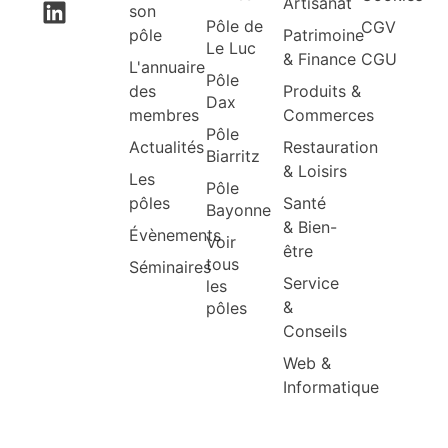
Artisanat
son
Pôle de
CGV
pôle
Patrimoine
Le Luc
& Finance
CGU
L'annuaire
Pôle
des
Produits &
Dax
membres
Commerces
Pôle
Actualités
Restauration
Biarritz
& Loisirs
Les
Pôle
pôles
Santé
Bayonne
& Bien-
Évènements
Voir
être
tous
Séminaires
Service
les
&
pôles
Conseils
Web &
Informatique