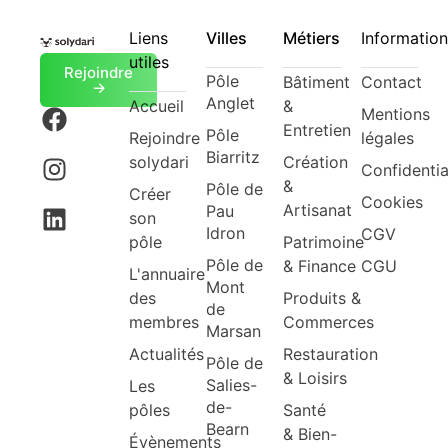
Liens
Villes
Métiers
Information
utiles
Rejoindre
Pôle
Bâtiment
Contact
->
Anglet
Accueil
&
Mentions
Entretien
Pôle
Rejoindre
légales
Biarritz
solydari
Création
Confidentia
&
Pôle de
Créer
Cookies
Artisanat
Pau
son
Idron
CGV
pôle
Patrimoine
Pôle de
& Finance
CGU
L'annuaire
Mont
des
Produits &
de
membres
Commerces
Marsan
Actualités
Restauration
Pôle de
& Loisirs
Salies-
Les
de-
pôles
Santé
Bearn
& Bien-
Évènements