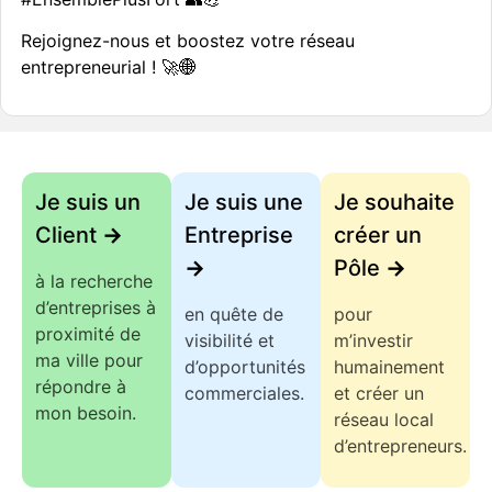
Rejoignez-nous et boostez votre réseau
entrepreneurial ! 🚀🌐
Je suis un
Je suis une
Je souhaite
Client
->
Entreprise
créer un
->
Pôle
->
à la recherche
d’entreprises à
en quête de
pour
proximité de
visibilité et
m’investir
ma ville pour
d’opportunités
humainement
répondre à
commerciales.
et créer un
mon besoin.
réseau local
d’entrepreneurs.