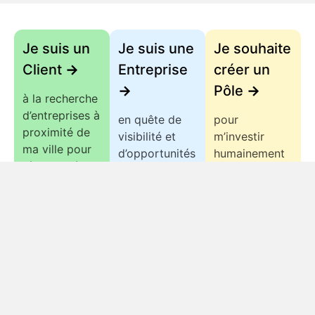
Je suis un
Je suis une
Je souhaite
Client
->
Entreprise
créer un
->
Pôle
->
à la recherche
d’entreprises à
en quête de
pour
proximité de
visibilité et
m’investir
ma ville pour
d’opportunités
humainement
répondre à
commerciales.
et créer un
mon besoin.
réseau local
d’entrepreneurs.
Liens
Villes
Métiers
Information
utiles
Rejoindre
Pôle de
Bâtiment
Contact
->
Dreux
Accueil
&
Mentions