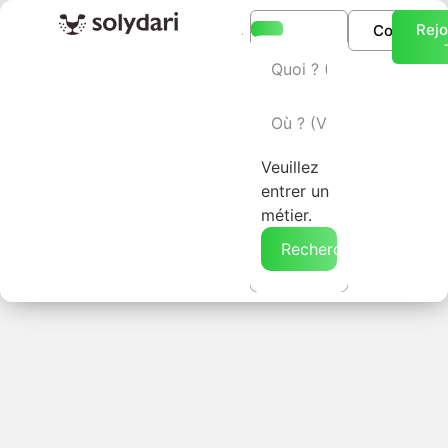
Rejo
Connexio
L’annuaire Solydari
Veuillez
entrer un
métier.
Rechercher →