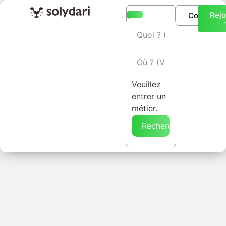
Rejo
Connexio
L’annuaire Solydari
Veuillez
entrer un
métier.
Rechercher →