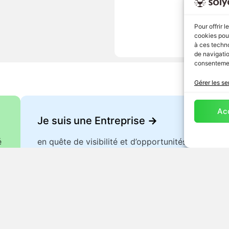
Pour offrir 
cookies pour
à ces techn
de navigatio
consentement
Gérer les se
Ac
Je suis une Entreprise
->
é
en quête de visibilité et d’opportunités
commerciales.
s utiles
Villes
Métiers