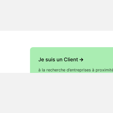
Je suis un Client
->
à la recherche d’entreprises à proximit
de ma ville pour répondre à mon
besoin.
Lien