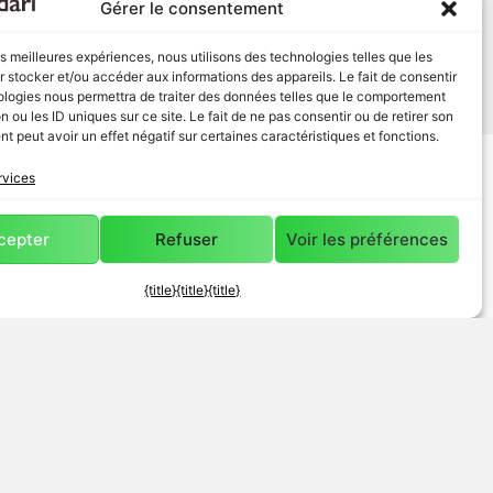
Gérer le consentement
les meilleures expériences, nous utilisons des technologies telles que les
 stocker et/ou accéder aux informations des appareils. Le fait de consentir
ologies nous permettra de traiter des données telles que le comportement
n ou les ID uniques sur ce site. Le fait de ne pas consentir ou de retirer son
 peut avoir un effet négatif sur certaines caractéristiques et fonctions.
rvices
cepter
Refuser
Voir les préférences
Je souhaite créer un Pôle
->
{title}
{title}
{title}
pour m’investir humainement et créer
Gérer le consentement
un réseau local d’entrepreneurs.
Informations