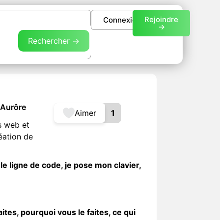
Rejoindre
Connexion
->
Rechercher →
 Aurôre
Aimer
1
s web et
éation de
e ligne de code, je pose mon clavier,
es, pourquoi vous le faites, ce qui