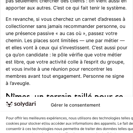
pas seulement chercher des clients : on vient aussi en
apporter aux autres. C’est ce qui fait tenir le système.
En revanche, si vous cherchez un carnet d’adresses à
collectionner sans jamais recommander personne, ou
une présence passive « au cas où », passez votre
chemin. Les places sont limitées — une par métier —
et elles vont à ceux qui s’investissent. C’est aussi pour
ça qu’on candidate : le pôle vérifie que votre métier
est libre, que votre activité colle à l’esprit du groupe,
et vous invite à une réunion pour rencontrer les
membres avant tout engagement. Personne ne signe
à l’aveugle.
Nîmes, un terrain taillé pour ce
Gérer le consentement
modèle
Pour offrir les meilleures expériences, nous utilisons des technologies telles 
Nîmes n’est pas une métropole anonyme où l’on se
cookies pour stocker et/ou accéder aux informations des appareils. Le fait de
perd. C’est une ville de PME, d’artisans, de
consentir à ces technologies nous permettra de traiter des données telles que