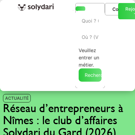
Rejo
Connexio
L’annuaire Solydari
Veuillez
entrer un
métier.
Rechercher →
ACTUALITÉ
Réseau d’entrepreneurs à
Nîmes : le club d’affaires
Solydari du Gard (2026)