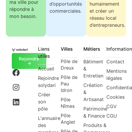
ma ville pour
d’opportunités
humainement
répondre à
commerciales.
et créer un
mon besoin.
réseau local
d’entrepreneurs.
Liens
Villes
Métiers
Information
utiles
Rejoindre
Pôle de
Bâtiment
Contact
->
Dreux
Accueil
&
Mentions
Entretien
Pôle de
Rejoindre
légales
Pau
solydari
Création
Confidentia
Idron
&
Créer
Cookies
Artisanat
Pôle
son
Nîmes
CGV
pôle
Patrimoine
Pôle
& Finance
CGU
L'annuaire
Anglet
des
Produits &
Pôle de