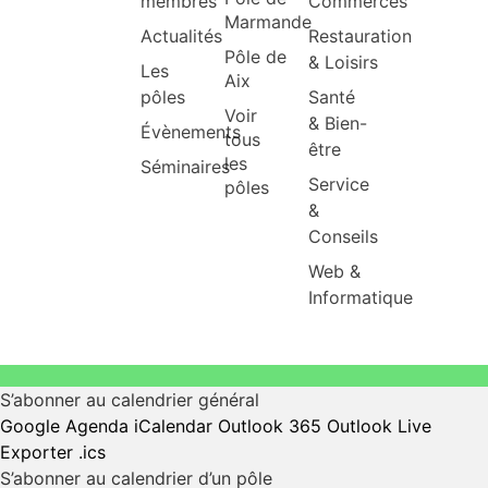
membres
Commerces
Marmande
Actualités
Restauration
Pôle de
& Loisirs
Les
Aix
pôles
Santé
Voir
& Bien-
Évènements
tous
être
les
Séminaires
Service
pôles
&
Conseils
Web &
Informatique
S’abonner au calendrier général
Google Agenda
iCalendar
Outlook 365
Outlook Live
Exporter .ics
S’abonner au calendrier d’un pôle