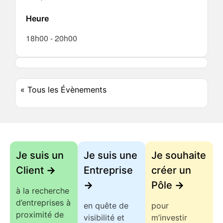
Heure
18h00
-
20h00
« Tous les Évènements
Je suis un
Je suis une
Je souhaite
Client
->
Entreprise
créer un
->
Pôle
->
à la recherche
d’entreprises à
en quête de
pour
proximité de
visibilité et
m’investir