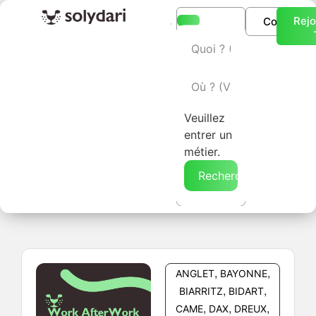
Rejo
Connexio
L’annuaire Solydari
Veuillez
entrer un
métier.
Rechercher →
,
,
ANGLET
BAYONNE
,
,
BIARRITZ
BIDART
,
,
,
CAME
DAX
DREUX