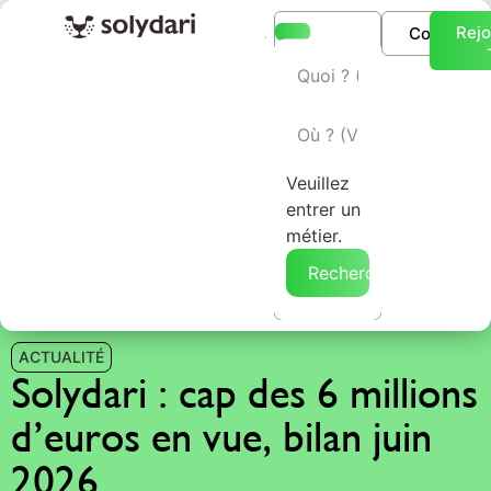
Rejo
Connexio
L’annuaire Solydari
Veuillez
entrer un
métier.
Rechercher →
ACTUALITÉ
Solydari : cap des 6 millions
d’euros en vue, bilan juin
2026