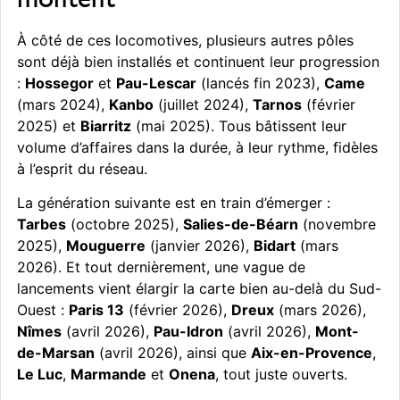
À côté de ces locomotives, plusieurs autres pôles
sont déjà bien installés et continuent leur progression
:
Hossegor
et
Pau-Lescar
(lancés fin 2023),
Came
(mars 2024),
Kanbo
(juillet 2024),
Tarnos
(février
2025) et
Biarritz
(mai 2025). Tous bâtissent leur
volume d’affaires dans la durée, à leur rythme, fidèles
à l’esprit du réseau.
La génération suivante est en train d’émerger :
Tarbes
(octobre 2025),
Salies-de-Béarn
(novembre
2025),
Mouguerre
(janvier 2026),
Bidart
(mars
2026). Et tout dernièrement, une vague de
lancements vient élargir la carte bien au-delà du Sud-
Ouest :
Paris 13
(février 2026),
Dreux
(mars 2026),
Nîmes
(avril 2026),
Pau-Idron
(avril 2026),
Mont-
de-Marsan
(avril 2026), ainsi que
Aix-en-Provence
,
Le Luc
,
Marmande
et
Onena
, tout juste ouverts.