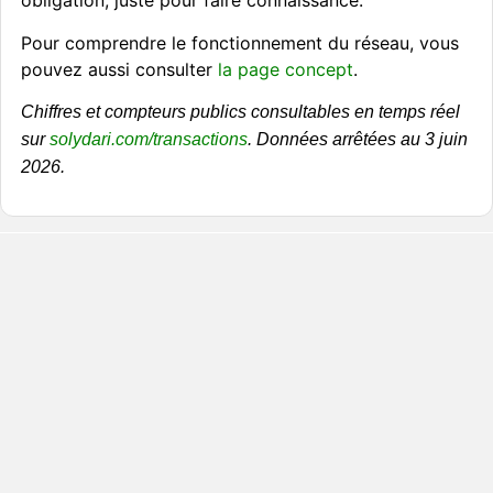
obligation, juste pour faire connaissance.
Pour comprendre le fonctionnement du réseau, vous
pouvez aussi consulter
la page concept
.
Chiffres et compteurs publics consultables en temps réel
sur
solydari.com/transactions
. Données arrêtées au 3 juin
2026.
Je suis un
Je suis une
Je souhaite
Client
->
Entreprise
créer un
->
Pôle
->
à la recherche
d’entreprises à
en quête de
pour
proximité de
visibilité et
m’investir
ma ville pour
d’opportunités
humainement
répondre à