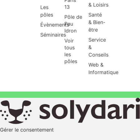
& Loisirs
13
Les
pôles
Santé
Pôle de
& Bien-
Pau
Évènements
être
Idron
Séminaires
Service
Voir
&
tous
les
Conseils
pôles
Web &
Informatique
Gérer le consentement