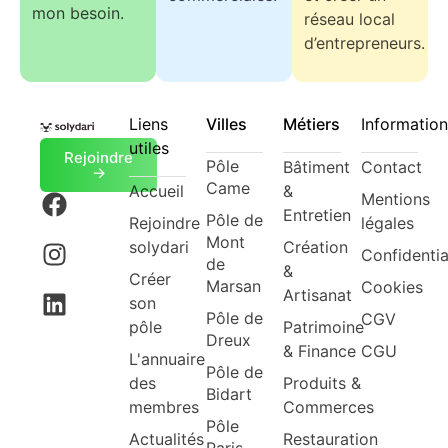
mon besoin.
réseau local
d’entrepreneurs.
Liens
Villes
Métiers
Information
utiles
Rejoindre
Pôle
Bâtiment
Contact
->
Came
Accueil
&
Mentions
Entretien
Pôle de
Rejoindre
légales
Mont
solydari
Création
Confidentia
de
&
Créer
Marsan
Cookies
Artisanat
son
Pôle de
CGV
pôle
Patrimoine
Dreux
& Finance
CGU
L'annuaire
Pôle de
des
Produits &
Bidart
membres
Commerces
Pôle
Actualités
Restauration
Paris