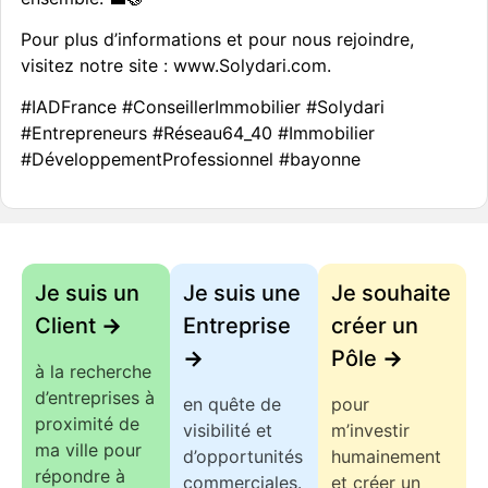
Pour plus d’informations et pour nous rejoindre,
visitez notre site : www.Solydari.com.
#IADFrance #ConseillerImmobilier #Solydari
#Entrepreneurs #Réseau64_40 #Immobilier
#DéveloppementProfessionnel #bayonne
Je suis un
Je suis une
Je souhaite
Client
->
Entreprise
créer un
->
Pôle
->
à la recherche
d’entreprises à
en quête de
pour
proximité de
visibilité et
m’investir
ma ville pour
d’opportunités
humainement
répondre à
commerciales.
et créer un