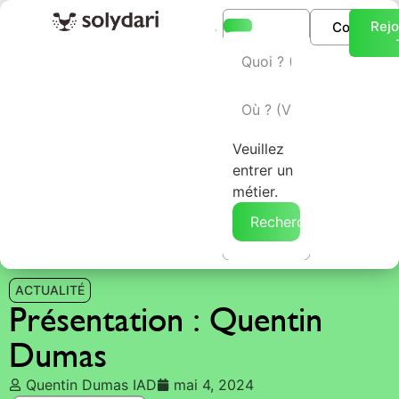
Rejo
Connexio
L’annuaire Solydari
Veuillez
entrer un
métier.
Rechercher →
ACTUALITÉ
Présentation : Quentin
Dumas
Quentin Dumas IAD
mai 4, 2024