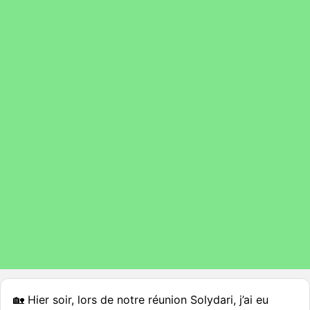
🏡 Hier soir, lors de notre réunion Solydari, j’ai eu