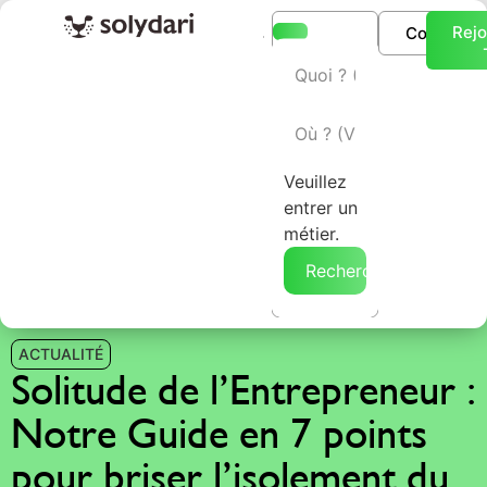
Rejo
Connexio
L’annuaire Solydari
Veuillez
entrer un
métier.
Rechercher →
ACTUALITÉ
Solitude de l’Entrepreneur :
Notre Guide en 7 points
pour briser l’isolement du