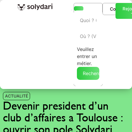
Rejo
Connexio
L’annuaire Solydari
Veuillez
entrer un
métier.
Rechercher →
ACTUALITÉ
Devenir president d’un
club d’affaires a Toulouse :
ouvrir son pole Solydari