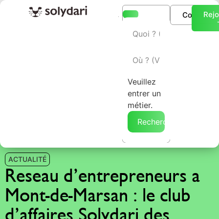
Rejo
Connexio
L’annuaire Solydari
Veuillez
entrer un
métier.
Rechercher →
ACTUALITÉ
Reseau d’entrepreneurs a
Mont-de-Marsan : le club
d’affaires Solydari des